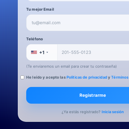
Tu mejor Email
Teléfono
+1
(Te enviaremos un email para crear tu contraseña)
He leído y acepto las
Políticas de privacidad
y
Términos 
Registrarme
¿Ya estás registrado?
Inicia sesión